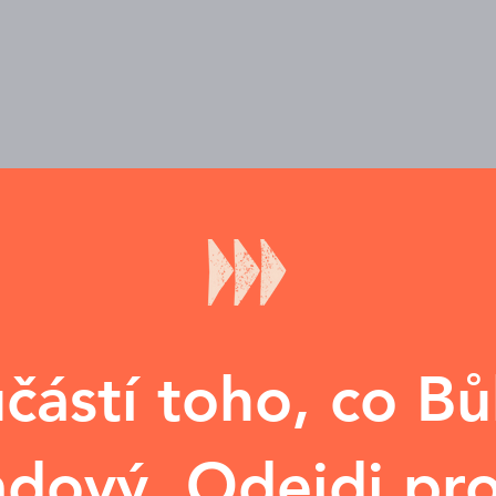
částí toho, co Bů
ladový. Odejdi p