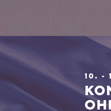
10. -
ko
Oh