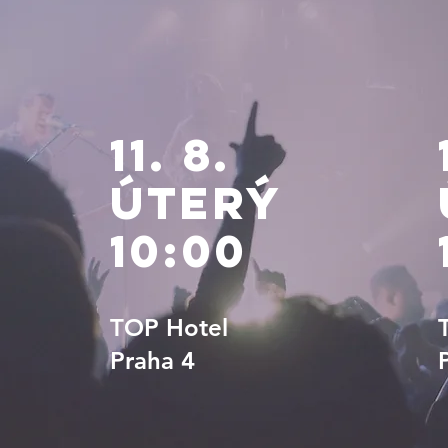
11. 8.
úterý
10:00
TOP Hotel
Praha 4