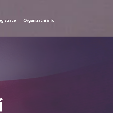
egistrace
Organizační info
Í