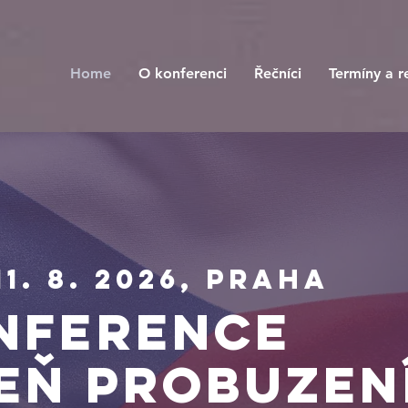
Home
O konferenci
Řečníci
Termíny a r
 11. 8. 2026, Praha
nference
EŇ PROBUZEN