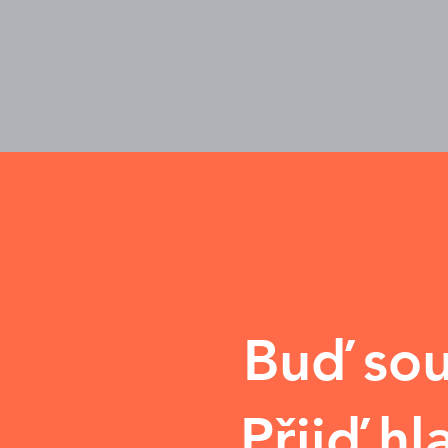
Buď sou
Přijď h