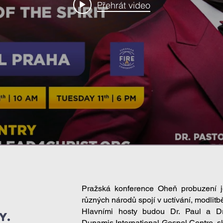
Přehrát video
Pražská konference Oheň probuzení j
různých národů spojí v uctívání, modlit
Hlavními hosty budou Dr. Paul a Dr
y.
Dunamis International Gospel Centre, s