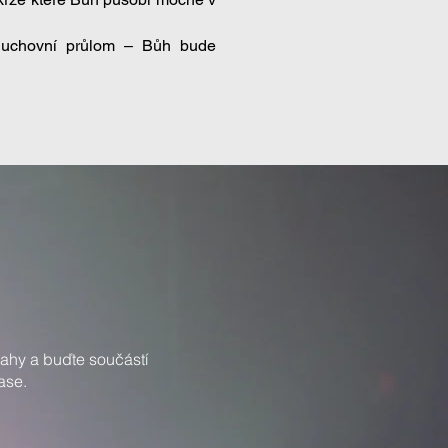
duchovní průlom – Bůh bude
Prahy a buďte součástí
ase.