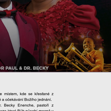
e místem, kde se křesťané z
bě a očekávání Božího jednání.
. Becky Enenche, pastoři z
krze které Bůh působí mocně v