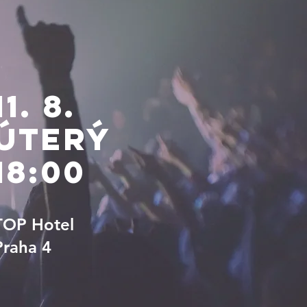
11. 8.
úterý
18:00
TOP Hotel
Praha 4