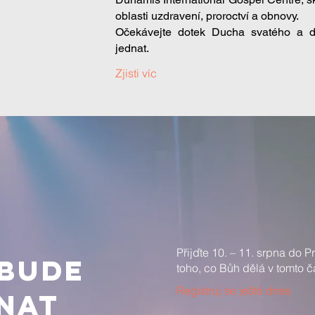
oblasti uzdravení, proroctví a obnovy.
Očekávejte dotek Ducha svatého a 
jednat.
Zjisti víc
Přijďte 10. – 11. srpna do 
 bude
toho, co Bůh dělá v tomto č
Registruj se ještě dnes
nat